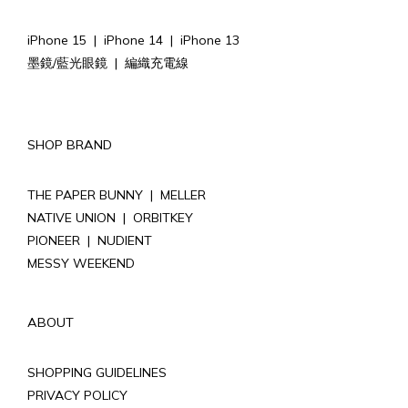
iPhone 15
|
iPhone 14
|
iPhone 13
墨鏡/藍光眼鏡
|
編織充電線
SHOP BRAND
THE PAPER BUNNY
|
MELLER
NATIVE UNION
|
ORBITKEY
PIONEER
|
NUDIENT
MESSY WEEKEND
ABOUT
SHOPPING GUIDELINES
PRIVACY POLICY