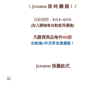
\ Jcnana 限 時 團 購！ /
活動期間：
6/24~6/30
(加入購物車自動套用優惠)
凡購買商品每件
88
折
全館滿2件另享免運優惠！
Jcnana 推薦款式