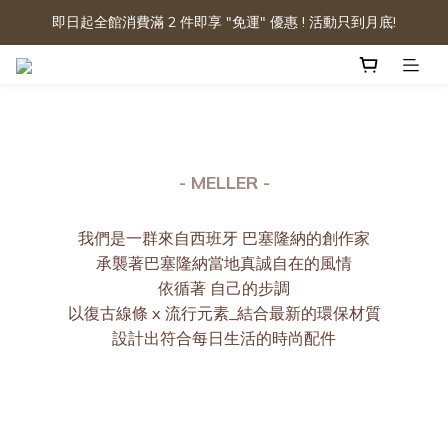
即日起全館消費滿 2 件即享 "免運" 優惠 ! 活動只到月底!
- MELLER -
我們是一群來自西班牙 巴塞隆納的創作家
承襲著巴塞隆納當地真誠自在的風情
依循著 自己的步調
以復古線條 x 流行元素_結合最新的環保材質
設計出符合每日生活的時尚配件