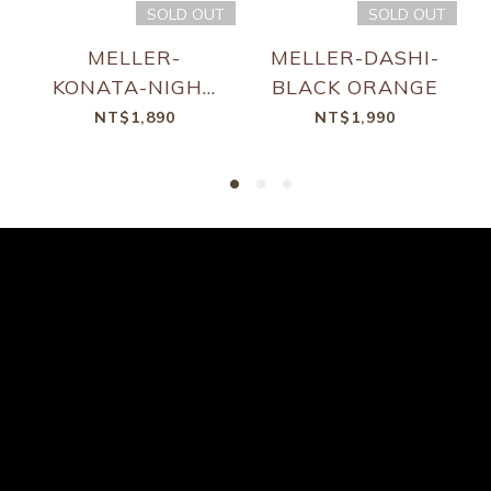
SOLD OUT
SOLD OUT
MELLER-
MELLER-DASHI-
KONATA-NIGHT
BLACK ORANGE
KAKAO
NT$1,890
NT$1,990