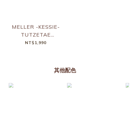
MELLER -KESSIE-
TUTZETAE
BROWN
NT$1,990
其他配色