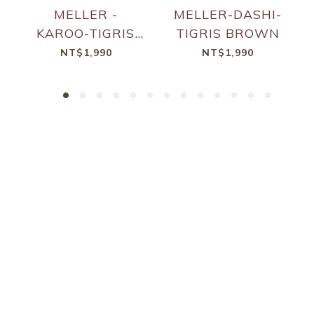
MELLER -
MELLER-DASHI-
KAROO-TIGRIS
TIGRIS BROWN
CARBON
NT$1,990
NT$1,990