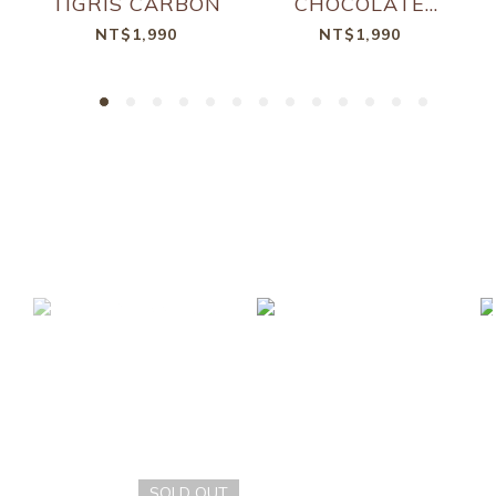
TIGRIS CARBON
CHOCOLATE
KAKAO
NT$1,990
NT$1,990
SOLD OUT