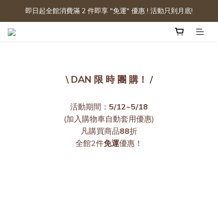
即日起全館消費滿 2 件即享 "免運" 優惠 ! 活動只到月底!
\ DAN 限 時 團 購！ /
活動期間：
5/12~5/18
(加入購物車自動套用優惠)
凡購買商品
88
折
全館2件
免運
優惠！