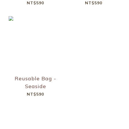
NT$590
NT$590
Reusable Bag -
Seaside
NT$590