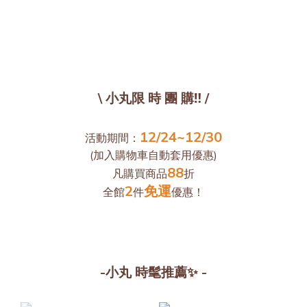
\ 小丸限 時 團 購‼️ /
12/24~12/30
活動期間：
(加入購物車自動套用優惠)
88
凡購買商品
折
2
免運
全館
件
優惠！
-小丸 時髦推薦✨ -