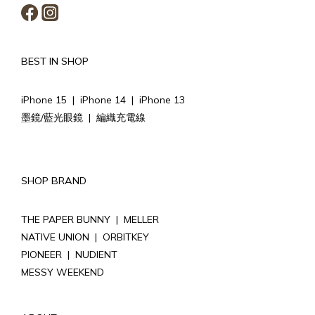
BEST IN SHOP
iPhone 15
|
iPhone 14
|
iPhone 13
墨鏡/藍光眼鏡
|
編織充電線
SHOP BRAND
THE PAPER BUNNY
|
MELLER
NATIVE UNION
|
ORBITKEY
PIONEER
|
NUDIENT
MESSY WEEKEND