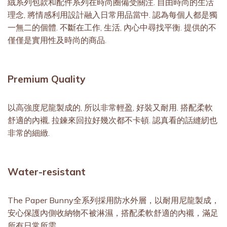
絨系列包款和配件系列在時尚圈備受關注. 自由時尚的生活
理念, 將情感利用設計融入日常用品當中. 認為每個人都是獨
一無二的個體. 不斷在工作, 生活, 內心中尋找平衡. 提供的不
僅僅是實用性及時尚的商品.
Premium Quality
以高強度尼⿓製成的, 所以非常輕盈, 好裝又耐用. 搭配柔軟
舒適的內襯, 拉鍊來回拉好幾次都不卡頓. 認真看的話縫紉也
非常的細緻.
Water-resistant
The Paper Bunny全系列採用防水外層，以耐用尼龍製成，
安心保護內側收納物不被淋濕，搭配柔軟舒適的內襯，滿足
所有日常所需