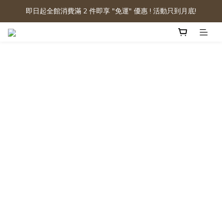
即日起全館消費滿 2 件即享 "免運" 優惠 ! 活動只到月底!