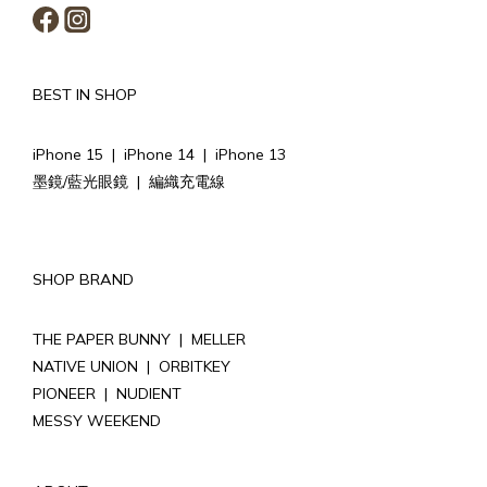
BEST IN SHOP
iPhone 15
|
iPhone 14
|
iPhone 13
墨鏡/藍光眼鏡
|
編織充電線
SHOP BRAND
THE PAPER BUNNY
|
MELLER
NATIVE UNION
|
ORBITKEY
PIONEER
|
NUDIENT
MESSY WEEKEND