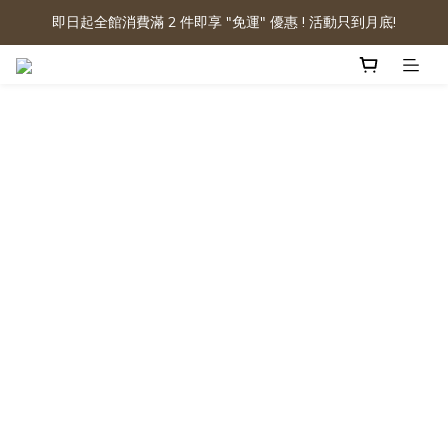
即日起全館消費滿 2 件即享 "免運" 優惠 ! 活動只到月底!