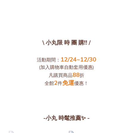
\ 小丸限 時 團 購‼️ /
12/24~12/30
活動期間：
(加入購物車自動套用優惠)
88
凡購買商品
折
2
免運
全館
件
優惠！
-小丸 時髦推薦✨ -