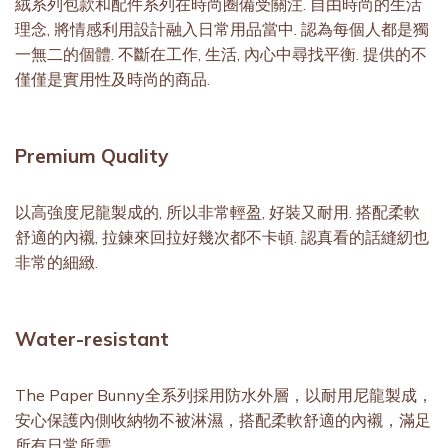
絨系列包款和配件系列在時尚圈備受關注. 自由時尚的生活
理念, 將情感利用設計融入日常用品當中. 認為每個人都是獨
一無二的個體. 不斷在工作, 生活, 內心中尋找平衡. 提供的不
僅僅是實用性及時尚的商品.
Premium Quality
以高強度尼⿓製成的, 所以非常輕盈, 好裝又耐用. 搭配柔軟
舒適的內襯, 拉鍊來回拉好幾次都不卡頓. 認真看的話縫紉也
非常的細緻.
Water-resistant
The Paper Bunny全系列採用防水外層，以耐用尼龍製成，
安心保護內側收納物不被淋濕，搭配柔軟舒適的內襯，滿足
所有日常所需