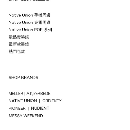
Native Union 手機周邊
Native Union 充電周邊
Native Union POP 系列
最熱賣墨鏡
最新款墨鏡
熱門包款
SHOP BRANDS
MELLER |
A.KJÆRBEDE
NATIVE UNION
|
ORBITKEY
PIONEER
|
NUDIENT
MESSY WEEKEND