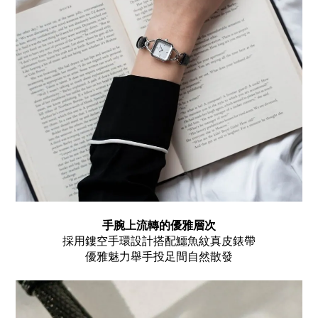
手腕上流轉的優雅層次
採用鏤空手環設計搭配鱷魚紋真皮錶帶
優雅魅力舉手投足間自然散發