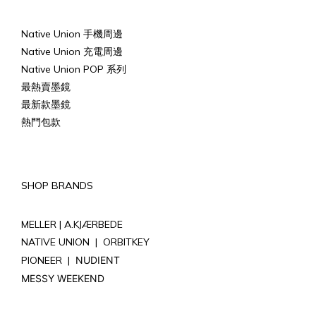
Native Union 手機周邊
Native Union 充電周邊
Native Union POP 系列
最熱賣墨鏡
最新款墨鏡
熱門包款
SHOP BRANDS
MELLER |
A.KJÆRBEDE
NATIVE UNION
|
ORBITKEY
PIONEER
|
NUDIENT
MESSY WEEKEND