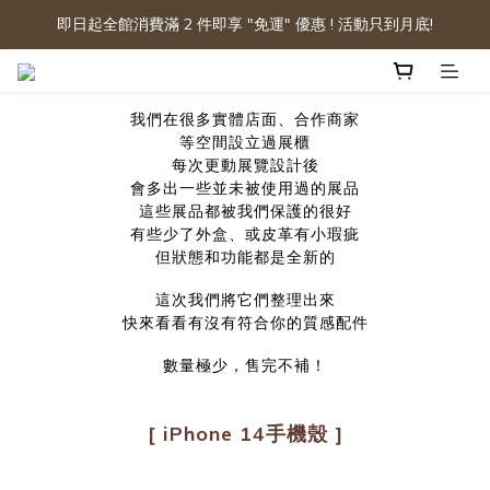
即日起全館消費滿 2 件即享 "免運" 優惠 ! 活動只到月底!
我們在很多實體店面、
合作商家
等空間設立過展櫃
每次更動展覽設計後
會多出一些並未被使用過的展品
這些展品都被我們保護的很好
有些少了外盒、或皮革有小瑕疵
但狀態和功能都是全新的
這次我們將它們整理出來
快來看看有沒有符合你的質感配件
數量極少，售完不補！
[ iPhone 14手機殼 ]