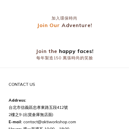
加入環保時尚
Join Our
Adventure!
prev
n
Join the
happy faces!
每年製造150 萬張時尚的笑臉
prev
n
CONTACT US
Address:
台北市信義區忠孝東路五段412號
2樓之9 (出貨倉庫無店面)
E-mail:
contact@aktiworkshop.com