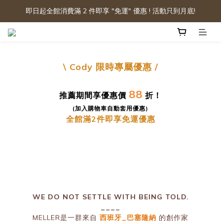
即日起全館消費滿 2 件即享 "免運" 優惠 ! 活動只到月底!
\ Cody
限時專屬優惠
/
88
推薦期間享優惠價
折！
(加入購物車自動套用優惠)
全館滿2件即享免運優惠
prev
n
WE DO NOT SETTLE WITH BEING TOLD.
____
MELLER是一群來自
西班牙_巴塞隆納
的創作家