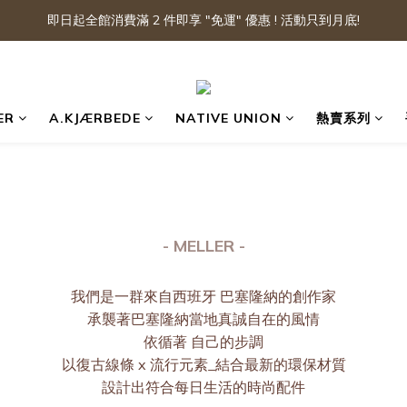
即日起全館消費滿 2 件即享 "免運" 優惠 ! 活動只到月底!
ER
A.KJÆRBEDE
NATIVE UNION
熱賣系列
- MELLER -
我們是一群來自西班牙 巴塞隆納的創作家
承襲著巴塞隆納當地真誠自在的風情
依循著 自己的步調
以復古線條 x 流行元素_結合最新的環保材質
設計出符合每日生活的時尚配件