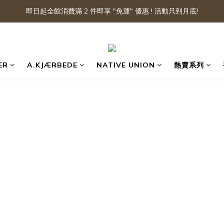
即日起全館消費滿 2 件即享 "免運" 優惠 ! 活動只到月底!
ER
A.KJÆRBEDE
NATIVE UNION
熱賣系列