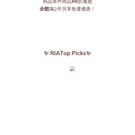
商品單件商品
88
折優惠
全館
滿2件另享免運優惠！
✨ RIATop Picks✨