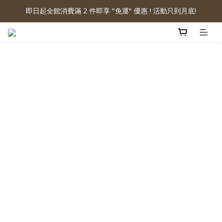
即日起全館消費滿 2 件即享 "免運" 優惠 ! 活動只到月底!
Native Union | 編織充電系列