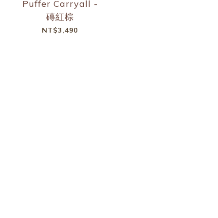
Puffer Carryall -
磚紅棕
NT$3,490
Puffer Shopper