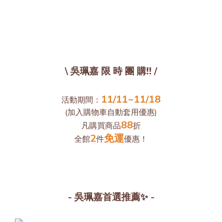
\ 吳珮嘉 限 時 團 購‼️ /
11/11~11/18
活動期間：
(加入購物車自動套用優惠)
88
凡購買商品
折
2
免運
全館
件
優惠！
- 吳珮嘉首選推薦✨ -