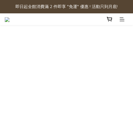
即日起全館消費滿 2 件即享 "免運" 優惠 ! 活動只到月底!