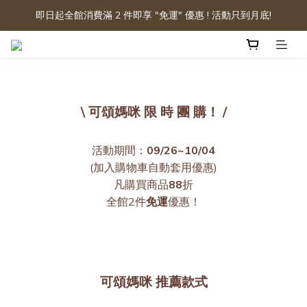
即日起全館消費滿 2 件即享 "免運" 優惠 ! 活動只到月底!
\ 可頌媽咪 限 時 團 購！ /
活動期間：
09/26~10/04
(加入購物車自動套用優惠)
凡購買商品
88
折
全館2件
免運
優惠！
可頌媽咪 推薦款式