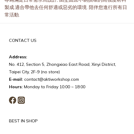
製成.適合帶他去任何舒適或惡劣的環境. 陪伴您進行所有日
常活動.
CONTACT US
Address:
No. 412, Section 5, Zhongxiao East Road, Xinyi District,
Taipei City, 2F-9 (no store)
E-mail:
contact@aktiworkshop.com
Hours:
Monday to Friday 10:00 ~ 18:00
BEST IN SHOP