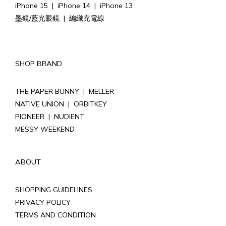
iPhone 15
|
iPhone 14
|
iPhone 13
墨鏡/藍光眼鏡
|
編織充電線
SHOP BRAND
THE PAPER BUNNY
|
MELLER
NATIVE UNION
|
ORBITKEY
PIONEER
|
NUDIENT
MESSY WEEKEND
ABOUT
SHOPPING GUIDELINES
PRIVACY POLICY
TERMS AND CONDITION