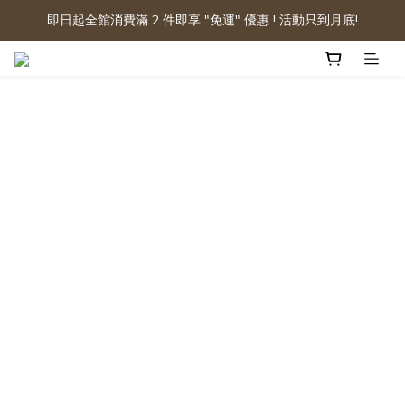
即日起全館消費滿 2 件即享 "免運" 優惠 ! 活動只到月底!