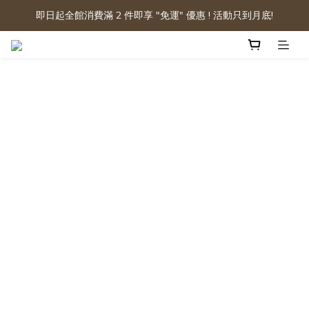
即日起全館消費滿 2 件即享 "免運" 優惠 ! 活動只到月底!