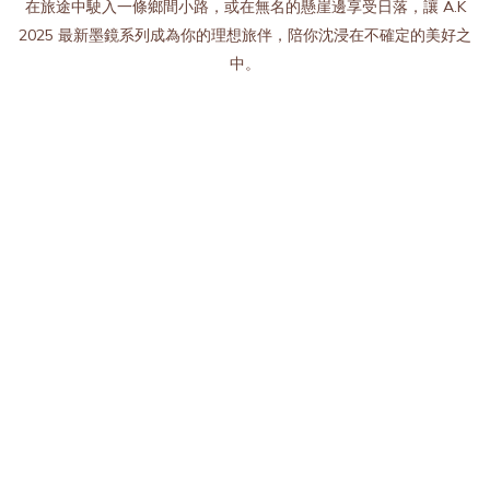
在旅途中駛入一條鄉間小路，或在無名的懸崖邊享受日落，讓 A.K
2025 最新墨鏡系列成為你的理想旅伴，陪你沈浸在不確定的美好之
中。