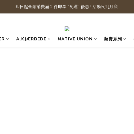
即日起全館消費滿 2 件即享 "免運" 優惠 ! 活動只到月底!
ER
A.KJÆRBEDE
NATIVE UNION
熱賣系列