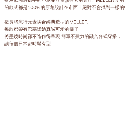
身為歐洲最搶手的小眾品牌當然有它的道理. MELLER 所有
的款式都是100%的原創設計在市面上絕對不會找到一樣的!
擅長將流行元素揉合經典造型的MELLER.
每款都帶有巴塞隆納真誠可愛的樣子.
將墨鏡時尚卻不造作得呈現 簡單不費力的融合各式穿搭，
讓每個日常都時髦有型