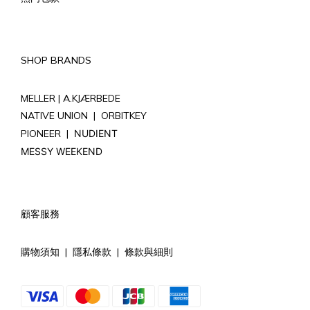
SHOP BRANDS
MELLER |
A.KJÆRBEDE
NATIVE UNION
|
ORBITKEY
PIONEER
|
NUDIENT
MESSY WEEKEND
顧客服務
購物須知
|
隱私條款
|
條款與細則