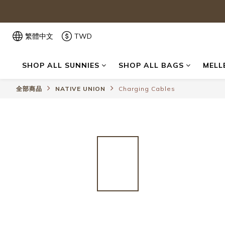
繁體中文
TWD
SHOP ALL SUNNIES
SHOP ALL BAGS
MELL
全部商品
NATIVE UNION
Charging Cables