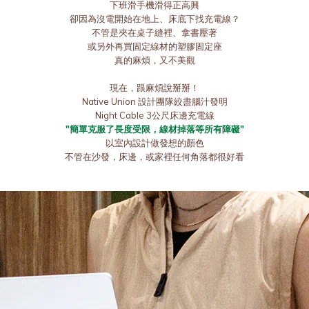
下班滑手機滑得正高興
卻因為沒電開始在地上、床底下找充電線？
不管是夾在桌子縫裡、拿書壓著
或另外再買固定線材的塑膠固定座
真的麻煩，又不美觀
現在，跟麻煩說掰掰！
Native Union
設計團隊絞盡腦汁發明
Night Cable
3公尺床邊充電線
"簡單克服了長度受限，線材掉落等所有障礙"
以室內設計做發想的顏色
不管在沙發，床邊，或家裡任何角落都很好看