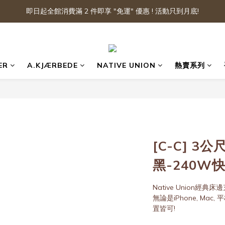
即日起全館消費滿 2 件即享 "免運" 優惠 ! 活動只到月底!
ER
A.KJÆRBEDE
NATIVE UNION
熱賣系列
[C-C] 3
黑-240W
Native Union經典
無論是iPhone, Mac, 平
置皆可!