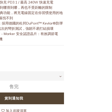
 PD3.1 / 最高 240W 快速充電
走到哪滑到哪，再也不受距離的限制
經典功能，將充電線固定在你習慣使用的地
落找不到
用德國的杜邦DuPont™ Kevlar®防彈
萬次的彎折測試，強韌不易打結損壞
 E - Marker 安全認證晶片：有效調節電
機
售完
貨到通知我
加入追蹤清單