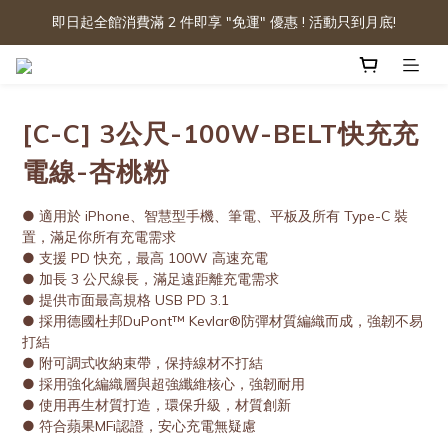
即日起全館消費滿 2 件即享 "免運" 優惠 ! 活動只到月底!
[C-C] 3公尺-100W-BELT快充充
電線-杏桃粉
● 適用於 iPhone、智慧型手機、筆電、平板及所有 Type-C 裝
置，滿足你所有充電需求
● 支援 PD 快充，最高 100W 高速充電
● 加長 3 公尺線長，滿足遠距離充電需求
● 提供市面最高規格 USB PD 3.1
● 採用德國杜邦DuPont™ Kevlar®防彈材質編織而成，強韌不易
打結
● 附可調式收納束帶，保持線材不打結
● 採用強化編織層與超強纖維核心，強韌耐用
● 使用再生材質打造，環保升級，材質創新
● 符合蘋果MFi認證，安心充電無疑慮