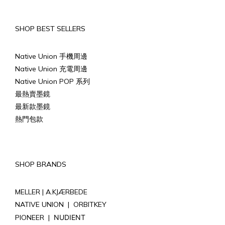
SHOP BEST SELLERS
Native Union 手機周邊
Native Union 充電周邊
Native Union POP 系列
最熱賣墨鏡
最新款墨鏡
熱門包款
SHOP BRANDS
MELLER |
A.KJÆRBEDE
NATIVE UNION
|
ORBITKEY
PIONEER
|
NUDIENT