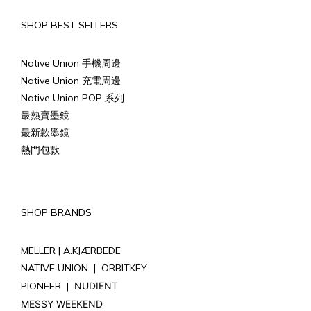
SHOP BEST SELLERS
Native Union 手機周邊
Native Union 充電周邊
Native Union POP 系列
最熱賣墨鏡
最新款墨鏡
熱門包款
SHOP BRANDS
MELLER |
A.KJÆRBEDE
NATIVE UNION
|
ORBITKEY
PIONEER
|
NUDIENT
MESSY WEEKEND