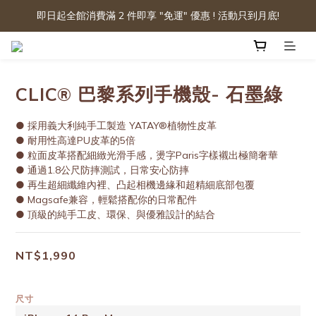
即日起全館消費滿 2 件即享 "免運" 優惠 ! 活動只到月底!
CLIC® 巴黎系列手機殼- 石墨綠
● 採用義大利純手工製造 YATAY®植物性皮革
● 耐用性高達PU皮革的5倍
● 粒面皮革搭配細緻光滑手感，燙字Paris字樣襯出極簡奢華
● 通過1.8公尺防摔測試，日常安心防摔
● 再生超細纖維內裡、凸起相機邊緣和超精細底部包覆
● Magsafe兼容，輕鬆搭配你的日常配件
● 頂級的純手工皮、環保、與優雅設計的結合
NT$1,990
尺寸