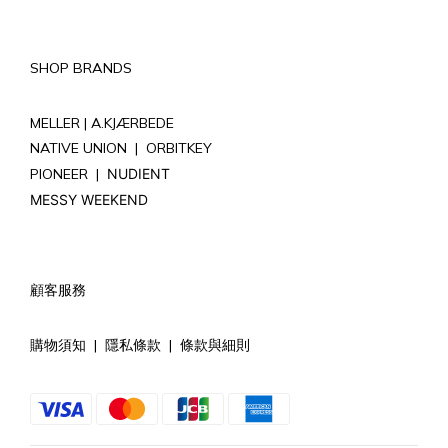
SHOP BRANDS
MELLER |
A.KJÆRBEDE
NATIVE UNION
|
ORBITKEY
PIONEER
|
NUDIENT
MESSY WEEKEND
顧客服務
購物須知
|
隱私條款
|
條款與細則