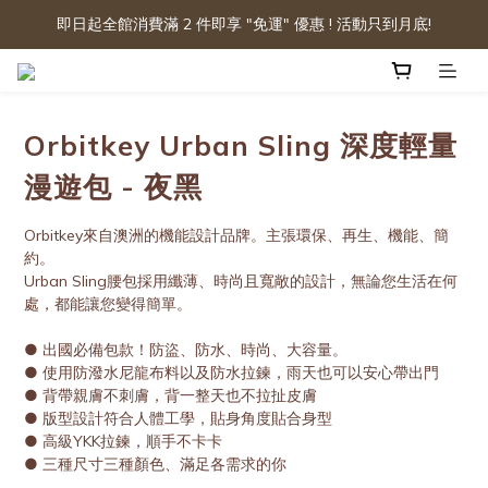
即日起全館消費滿 2 件即享 "免運" 優惠 ! 活動只到月底!
Orbitkey Urban Sling 深度輕量
漫遊包 - 夜黑
Orbitkey來自澳洲的機能設計品牌。主張環保、再生、機能、簡
約。
Urban Sling腰包採用纖薄、時尚且寬敞的設計，無論您生活在何
處，都能讓您變得簡單。
● 出國必備包款！防盜、防水、時尚、大容量。
● 使用防潑水尼龍布料以及防水拉鍊，雨天也可以安心帶出門
● 背帶親膚不刺膚，背一整天也不拉扯皮膚
● 版型設計符合人體工學，貼身角度貼合身型
● 高級YKK拉鍊，順手不卡卡
● 三種尺寸三種顏色、滿足各需求的你