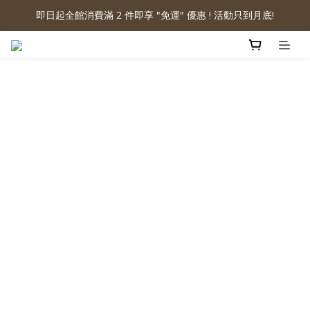
即日起全館消費滿 2 件即享 "免運" 優惠 ! 活動只到月底!