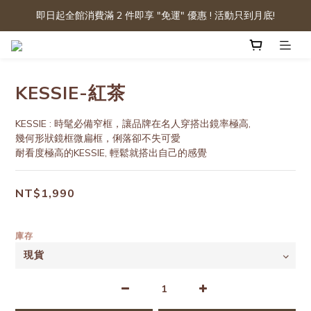
即日起全館消費滿 2 件即享 "免運" 優惠 ! 活動只到月底!
KESSIE-紅茶
KESSIE : 時髦必備窄框，讓品牌在名人穿搭出鏡率極高, 
幾何形狀鏡框微扁框，俐落卻不失可愛
耐看度極高的KESSIE, 輕鬆就搭出自己的感覺
NT$1,990
庫存