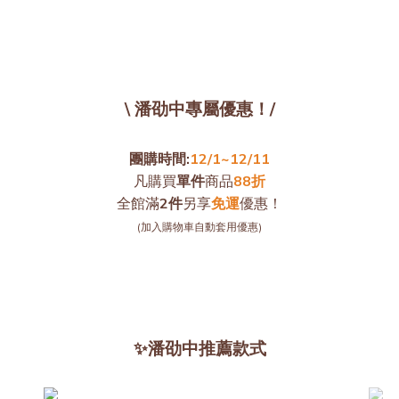
\ 潘劭中專屬優惠！/
團購時間:
12/1~12/11
凡購買
單件
商品
88折
全館滿
2件
另享
免運
優惠！
(加入購物車自動套用優惠)
✨潘劭中推薦款式