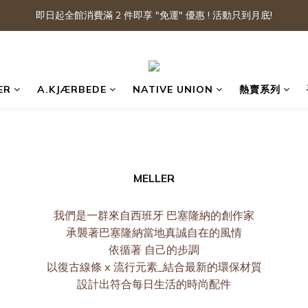
即日起全館消費滿 2 件即享 "免運" 優惠 ! 活動只到月底!
ER
A.KJÆRBEDE
NATIVE UNION
熱賣系列
MELLER
我們是一群來自西班牙 巴塞隆納的創作家
承襲著巴塞隆納當地真誠自在的風情
依循著 自己的步調
以復古線條 x 流行元素_結合最新的環保材質
設計出符合每日生活的時尚配件