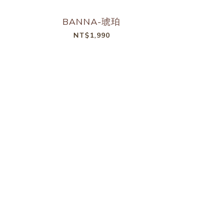
BANNA-琥珀
DAS
NT$1,990
NT