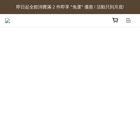
即日起全館消費滿 2 件即享 "免運" 優惠 ! 活動只到月底!