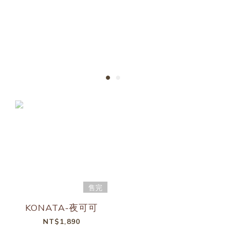
KONATA
Only by the bravest.
售完
KONATA-夜可可
NT$1,890