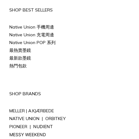
SHOP BEST SELLERS
Native Union 手機周邊
Native Union 充電周邊
Native Union POP 系列
最熱賣墨鏡
最新款墨鏡
熱門包款
SHOP BRANDS
MELLER |
A.KJÆRBEDE
NATIVE UNION
|
ORBITKEY
PIONEER
|
NUDIENT
MESSY WEEKEND