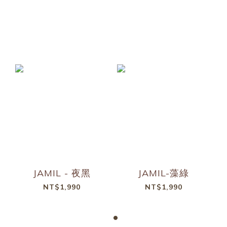
Original twist to your new look!
JAMIL - 夜黑
JAMIL-藻綠
NT$1,990
NT$1,990