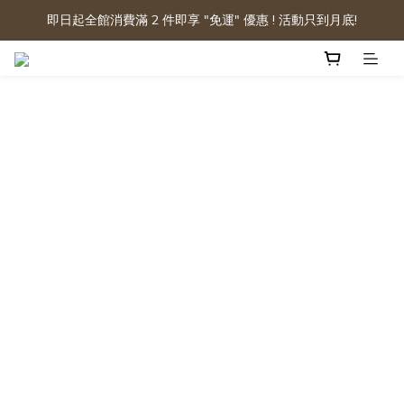
即日起全館消費滿 2 件即享 "免運" 優惠 ! 活動只到月底!