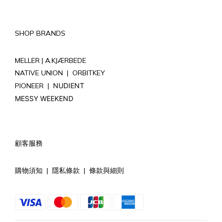
SHOP BRANDS
MELLER |
A.KJÆRBEDE
NATIVE UNION
|
ORBITKEY
PIONEER
|
NUDIENT
MESSY WEEKEND
顧客服務
購物須知
|
隱私條款
|
條款與細則