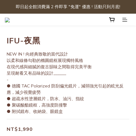
即日起全館消費滿 2 件即享 "免運" 優惠 ! 活動只到月底!
IFU-夜黑
NEW IN ! 向經典致敬的當代設計 
以柔和線條勾勒的橢圓鏡框展現獨特風格
在現代感與細膩的復古韻味之間取得完美平衡
呈現耐看又有品味的設計______
-
● 德國 TAC Polarized 防刮偏光鏡片，減弱強光引起的眩光反
應，減少視覺疲勞
● 超疏水性塗層鏡片，防水、油污、指紋
● 聚碳酸酯鏡框，高強度防撞擊
● 附拭鏡布、收納袋、眼鏡盒
NT$1,990