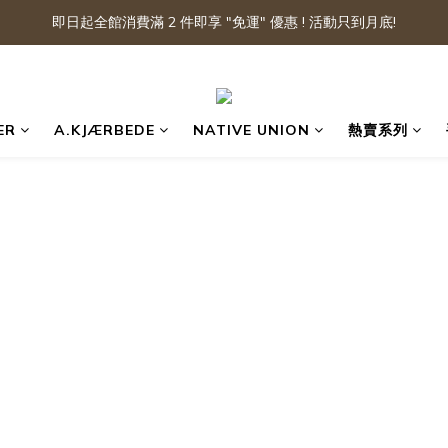
即日起全館消費滿 2 件即享 "免運" 優惠 ! 活動只到月底!
ER
A.KJÆRBEDE
NATIVE UNION
熱賣系列