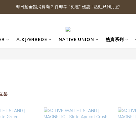
即日起全館消費滿 2 件即享 "免運" 優惠 ! 活動只到月底!
ER
A.KJÆRBEDE
NATIVE UNION
熱賣系列
立架