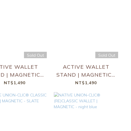
Sold Out
Sold Out
TIVE WALLET
ACTIVE WALLET
D | MAGNETIC -
STAND | MAGNETIC -
Black
Sandstone
NT$1,490
NT$1,490