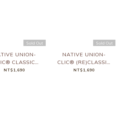
Sold Out
Sold Out
TIVE UNION-
NATIVE UNION-
IC® CLASSIC
CLIC® (RE)CLASSIC
ET | MAGNETIC
WALLET | MAGNETIC
NT$1,690
NT$1,690
SLATE GREEN
- night blue