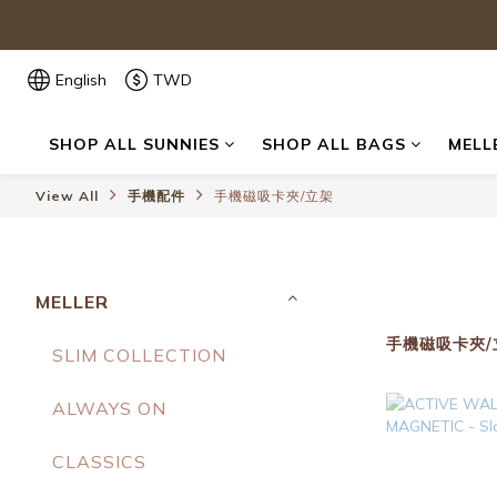
English
TWD
SHOP ALL SUNNIES
SHOP ALL BAGS
MELL
View All
手機配件
手機磁吸卡夾/立架
MELLER
手機磁吸卡夾/
SLIM COLLECTION
ALWAYS ON
CLASSICS