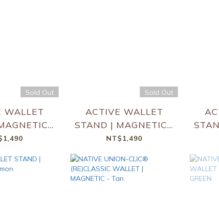
Sold Out
Sold Out
E WALLET
ACTIVE WALLET
AC
MAGNETIC -
STAND | MAGNETIC -
STAN
e Green
Slate Apricot Crush
$1,490
NT$1,490