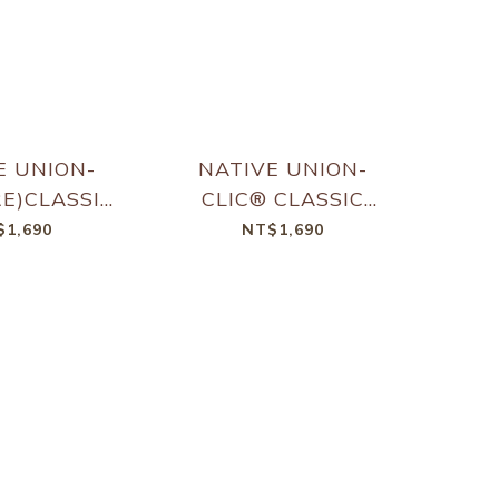
E UNION-
NATIVE UNION-
RE)CLASSIC
CLIC® CLASSIC
| MAGNETIC
WALLET | MAGNETIC
$1,690
NT$1,690
BLACK
- KRAFT