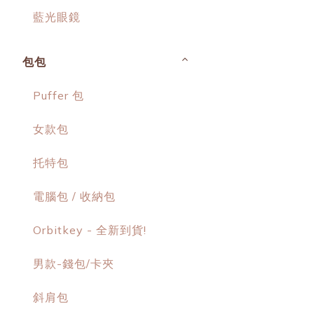
藍光眼鏡
包包
Puffer 包
女款包
托特包
電腦包 / 收納包
Orbitkey - 全新到貨!
男款-錢包/卡夾
斜肩包