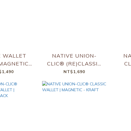
E WALLET
NATIVE UNION-
NA
MAGNETIC -
CLIC® (RE)CLASSIC
CL
emon
WALLET | MAGNETIC
WALL
$1,490
NT$1,690
- Tan
- 